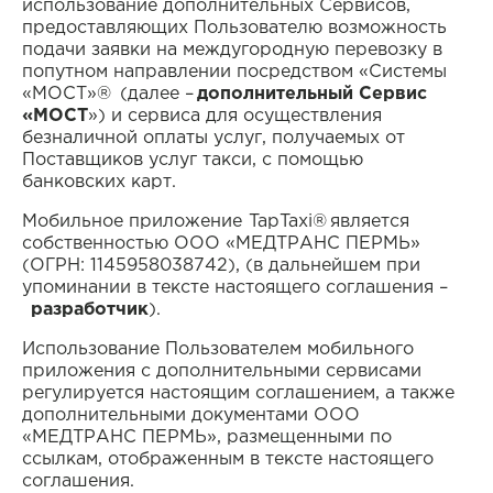
использование дополнительных Сервисов,
предоставляющих Пользователю возможность
подачи заявки на междугородную перевозку в
Договор
Пользовательское
попутном направлении посредством «Системы
возмездного
соглашение
«МОСТ»® (далее –
дополнительный Сервис
оказания
«МОСТ
») и сервиса для осуществления
информационных
безналичной оплаты услуг, получаемых от
услуг
Поставщиков услуг такси, с помощью
банковских карт.
Мобильное приложение TapTaxi® является
собственностью ООО «МЕДТРАНС ПЕРМЬ»
Образец
(ОГРН:
1145958038742
), (в дальнейшем при
путевого листа
упоминании в тексте настоящего соглашения –
разработчик
).
Использование Пользователем мобильного
приложения с дополнительными сервисами
регулируется настоящим соглашением, а также
дополнительными документами ООО
«МЕДТРАНС ПЕРМЬ», размещенными по
ссылкам, отображенным в тексте настоящего
соглашения.