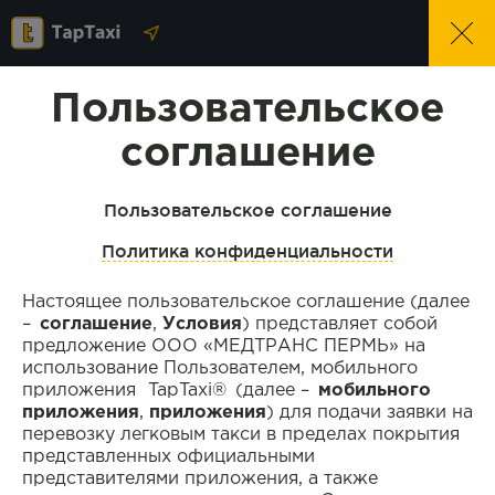
Пользовательское
Перечень документов, необходимых
для регистрации:
соглашение
Пользовательское соглашение
Водительское
Паспорт
удостоверение
Политика конфиденциальности
Настоящее пользовательское соглашение (далее
–
соглашение
,
Условия
) представляет собой
Свидетельство о
Разрешение на
предложение ООО «МЕДТРАНС ПЕРМЬ» на
регистрации ТС
осуществление
использование Пользователем, мобильного
деятельности по
приложения TapTaxi® (далее –
мобильного
перевозке
приложения
,
приложения
) для подачи заявки на
пассажиров и
перевозку легковым такси в пределах покрытия
багажа легковым
такси
представленных официальными
представителями приложения, а также